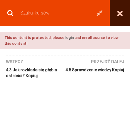
This content is protected, please
login
and enroll course to view
this content!
WSTECZ
PRZEJDŹ DALEJ
4.3 Jak rozkłada się głębia
4.5 Sprawdzenie wiedzy Kopiuj
ostrości?
Kopiuj